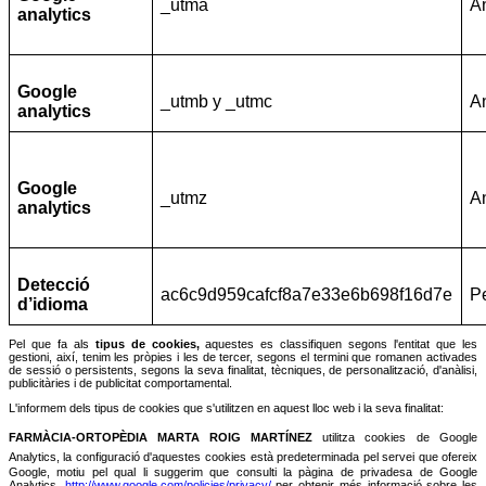
_utma
An
analytics
Google
_utmb y _utmc
An
analytics
Google
_utmz
An
analytics
Detecció
ac6c9d959cafcf8a7e33e6b698f16d7e
Pe
d’idioma
Pel que fa als
tipus de cookies,
aquestes es classifiquen segons l'entitat que les
gestioni, així, tenim les pròpies i les de tercer, segons el termini que romanen activades
de sessió o persistents, segons la seva finalitat, tècniques, de personalització, d'anàlisi,
publicitàries i de publicitat comportamental.
L'informem dels tipus de cookies que s'utilitzen en aquest lloc web i la seva finalitat:
FARMÀCIA-ORTOPÈDIA MARTA ROIG MARTÍNEZ
utilitza cookies
de Google
Analytics, la configuració d'aquestes cookies
està predeterminada pel servei que ofereix
Google, motiu pel qual li suggerim que consulti la pàgina de privadesa de Google
Analytics,
http://www.google.com/policies/privacy/
per obtenir més informació sobre les