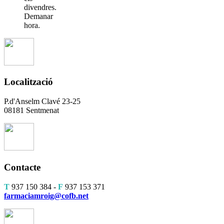
divendres.
Demanar
hora.
Localització
P.d'Anselm Clavé 23-25
08181 Sentmenat
Contacte
T
937 150 384 -
F
937 153 371
farmaciamroig@cofb.net