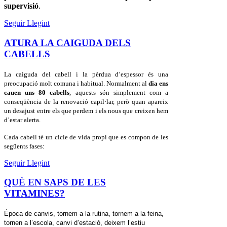
supervisió
.
Seguir Llegint
ATURA LA CAIGUDA DELS
CABELLS
La caiguda del cabell i la pèrdua d’espessor és una
preocupació molt comuna i habitual. Normalment al
dia ens
cauen uns 80 cabells
, aquests són simplement com a
conseqüència de la renovació capil·lar, però quan apareix
un desajust entre els que perdem i els nous que creixen hem
d’estar alerta.
Cada cabell té un cicle de vida propi que es compon de les
següents fases:
Seguir Llegint
QUÈ EN SAPS DE LES
VITAMINES?
Época
de
canvis
,
tornem
a la
rutina
,
tornem
a la
feina
,
tornen
a
l’escola
,
canvi
d’estació
,
deixem
l’estiu