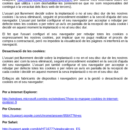
cookies que utilitza i com deshabilitar-les (entenent-se que no som responsables del
contingut o la veracitat dels llocs web de tercers).
L'usuari pot lliurement decidir sobre la implantació o no al seu disc dur de les nostres
cookies i la seva eliminació, seguint el procediment establert a la secció d'ajuda del seu
navegador. L'usuari pot també configurar el seu navegador per acceptar o rebutjar per
defecte totes les cookies o per rebre un avís en pantalla de la recepció de cada cookie i
decidir en aquest moment la implantació o no al seu disc dur.
El fet que l'usuari configuri el seu navegador per rebutjar totes les cookies o
expressament les nostres cookies, pot implicar que no pugui realitzar el procés de
compra o contractació, però no impedeix la visualització de les pàgines ni interferirà en la
navegació.
Desactivació de les cookies:
L'usuari pot lliurement decidir sobre la implantació o no en el seu disc dur de les nostres
cookies així com la seva eliminació, seguint el procediment establert en la secció d'ajuda
del seu navegador. L'usuari pot també configurar el seu navegador per acceptar o
rebutjar per defecte totes les cookies o per rebre un avís en pantalla de la recepció de
cada cookie i decidir en aquest moment la seva implantació o no en el seu disc dur.
Enllaços als fabricants de dispositius i navegadors per a la gestió o desactivació de
cookies en el seu navegador:
Per a Internet Explorer:
http://windows.microsoft.com/es-es/windows7/how-to-manage-cookies-in-internet-
explorer-9
Per Chrome:
https://support.google.com/chrome/answer/95647?hl=es
Per Safari:
http://support.apple.com/kb/HT1677?viewlocale=es_ES