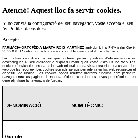
Atenció! Aquest lloc fa servir cookies.
Si no canvia la configuració del seu navegador, vostè accepta el seu
ús.
Politica de cookies
Accepto
FARMÀCIA-ORTOPÈDIA MARTA ROIG MARTÍNEZ
amb domicili al P.d'Anselm Clavé,
23-25 08181 Sentmenat,
utilitza cookies per al funcionament del seu lloc web.
Les cookies són fitxers de text que contenen petites quantitats d'informació que es
descarreguen al seu ordinador o dispositiu mòbil quan vostè visita un lloc web. Les
cookies s'envien de tornada al lloc web original a cada visita posterior, o a un altre lloc
web que les reconeix. Les cookies són útils perquè permeten a un lloc web reconèixer el
dispositiu de l'usuari. Les cookies poden realitzar diferents funcions com permetre
navegar entre les pàgines de manera eficient, recordant les seves preferències, i en
general millorar la navegació de l'usuari.
DENOMINACIÓ
NOM TÈCNIC
Google