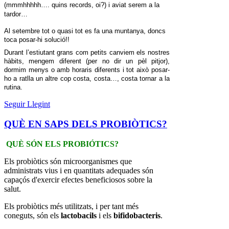
(
mmmhhhhh
…. quins records, oi?)
i
aviat
serem
a la
tardor
…
Al
setembre
tot o quasi tot
es
fa
una
muntanya
,
doncs
toca
posar
-hi
solució
!!
Durant
l’estiu
tant
grans com
petits
canviem
els
nostres
hàbits
,
mengem
diferent
(per no
dir
un
pèl
pitjor
),
dormim
menys
o
amb
horaris
diferents
i
tot
això
posar-
ho
a
ratlla
un
altre
cop costa,
costa…,
costa
tornar
a la
rutina
.
Seguir Llegint
QUÈ EN SAPS DELS PROBIÒTICS?
QUÈ SÓN ELS PROBIÓTICS?
Els probiòtics són microorganismes que
administrats vius i en quantitats adequades són
capaçós d'exercir efectes beneficiosos sobre la
salut.
Els probiòtics més utilitzats, i per tant més
coneguts, són els
lactobacils
i els
bifidobacteris
.