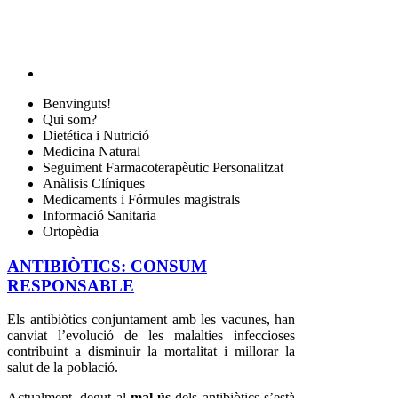
Benvinguts!
Qui som?
Dietética i Nutrició
Medicina Natural
Seguiment Farmacoterapèutic Personalitzat
Anàlisis Clíniques
Medicaments i Fórmules magistrals
Informació Sanitaria
Ortopèdia
ANTIBIÒTICS: CONSUM
RESPONSABLE
Els antibiòtics conjuntament amb les vacunes, han
canviat l’evolució de les malalties infeccioses
contribuint a disminuir la mortalitat i millorar la
salut de la població.
Actualment, degut al
mal ús
dels antibiòtics s’està