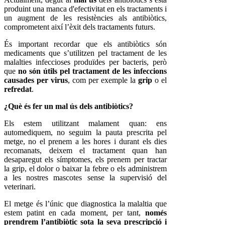
produint una manca d'efectivitat en els tractaments i
un augment de les resistències als antibiòtics,
comprometent així l’èxit dels tractaments futurs.
És important recordar que els antibiòtics són
medicaments que s’utilitzen pel tractament de les
malalties infeccioses produïdes per bacteris, però
que
no són útils pel tractament de les infeccions
causades per virus
, com per exemple la
grip
o el
refredat
.
¿Què és fer un mal ús dels antibiòtics?
Els estem utilitzant malament quan: ens
automediquem, no seguim la pauta prescrita pel
metge, no el prenem a les hores i durant els dies
recomanats, deixem el tractament quan han
desaparegut els símptomes, els prenem per tractar
la grip, el dolor o baixar la febre o els administrem
a les nostres mascotes sense la supervisió del
veterinari.
El metge és l’únic que diagnostica la malaltia que
estem patint en cada moment, per tant,
només
prendrem l’antibiòtic sota la seva prescripció i