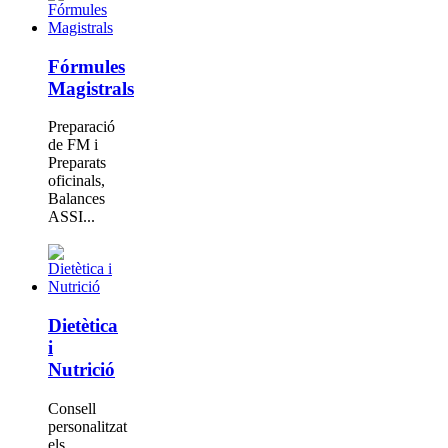
Fórmules
Magistrals
Preparació
de FM i
Preparats
oficinals,
Balances
ASSI...
Dietètica
i
Nutrició
Consell
personalitzat
els