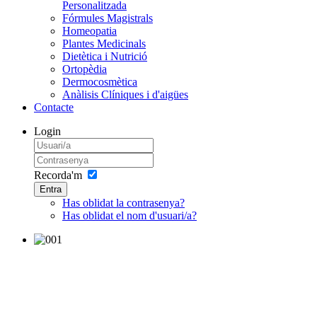
Personalitzada
Fórmules Magistrals
Homeopatia
Plantes Medicinals
Dietètica i Nutrició
Ortopèdia
Dermocosmètica
Anàlisis Clíniques i d'aigües
Contacte
Login
Recorda'm
Entra
Has oblidat la contrasenya?
Has oblidat el nom d'usuari/a?