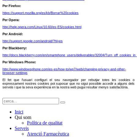
Per Firefox:
https://support.mozilla.org/es/kb/Borrar%20cookies
Per Opera:
http://help.opera.com/Linux/10.60/es-ES/cookies.html
Per Android:
http://support.google.com/android/?hl=es
Per Blackberry:
http://docs.blackberry.com/en/smartphone_users/deliverables/32004/Turn_off_cookies_i
Per Windows Phone:
http://www.windowsphone.com/es-es/how-to/wp7/web/changing-privacy-and-other-
browser-settings
El fet que l'usuari configuri el seu navegador per rebutjar totes les cookies o
expressament nostres cookies pot suposar que no sigui possible accedir a alguns dels
serveis i que la seva experiència en la nostra web pugui resultar menys satisfactòria.
Inici
Qui som
Política de qualitat
Serveis
Atenció Farmacèutica