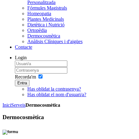
Personalitzada
Fórmules Magistrals
Homeopatia
Plantes Medicinals
Dietètica i Nutrició
Ortopèdia
Dermocosmètica
Anàlisis Clíniques i d'aigües
Contacte
Login
Recorda'm
Entra
Has oblidat la contrasenya?
Has oblidat el nom d'usuari/a?
Inici
Serveis
Dermocosmètica
Dermocosmètica