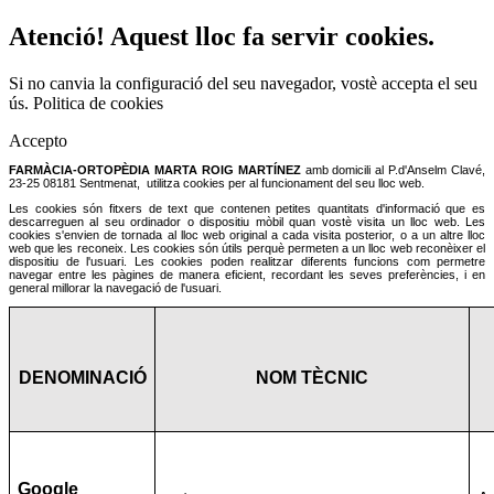
Atenció! Aquest lloc fa servir cookies.
Si no canvia la configuració del seu navegador, vostè accepta el seu
ús.
Politica de cookies
Accepto
FARMÀCIA-ORTOPÈDIA MARTA ROIG MARTÍNEZ
amb domicili al P.d'Anselm Clavé,
23-25 08181 Sentmenat,
utilitza cookies per al funcionament del seu lloc web.
Les cookies són fitxers de text que contenen petites quantitats d'informació que es
descarreguen al seu ordinador o dispositiu mòbil quan vostè visita un lloc web. Les
cookies s'envien de tornada al lloc web original a cada visita posterior, o a un altre lloc
web que les reconeix. Les cookies són útils perquè permeten a un lloc web reconèixer el
dispositiu de l'usuari. Les cookies poden realitzar diferents funcions com permetre
navegar entre les pàgines de manera eficient, recordant les seves preferències, i en
general millorar la navegació de l'usuari.
DENOMINACIÓ
NOM TÈCNIC
Google