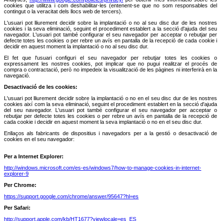
cookies que utilitza i com deshabilitar-les (entenent-se que no som responsables del
contingut o la veracitat dels llocs web de tercers).
L'usuari pot lliurement decidir sobre la implantació o no al seu disc dur de les nostres
cookies i la seva eliminació, seguint el procediment establert a la secció d'ajuda del seu
navegador. L'usuari pot també configurar el seu navegador per acceptar o rebutjar per
defecte totes les cookies o per rebre un avís en pantalla de la recepció de cada cookie i
decidir en aquest moment la implantació o no al seu disc dur.
El fet que l'usuari configuri el seu navegador per rebutjar totes les cookies o
expressament les nostres cookies, pot implicar que no pugui realitzar el procés de
compra o contractació, però no impedeix la visualització de les pàgines ni interferirà en la
navegació.
Desactivació de les cookies:
L'usuari pot lliurement decidir sobre la implantació o no en el seu disc dur de les nostres
cookies així com la seva eliminació, seguint el procediment establert en la secció d'ajuda
del seu navegador. L'usuari pot també configurar el seu navegador per acceptar o
rebutjar per defecte totes les cookies o per rebre un avís en pantalla de la recepció de
cada cookie i decidir en aquest moment la seva implantació o no en el seu disc dur.
Enllaços als fabricants de dispositius i navegadors per a la gestió o desactivació de
cookies en el seu navegador:
Per a Internet Explorer:
http://windows.microsoft.com/es-es/windows7/how-to-manage-cookies-in-internet-
explorer-9
Per Chrome:
https://support.google.com/chrome/answer/95647?hl=es
Per Safari:
http://support.apple.com/kb/HT1677?viewlocale=es_ES