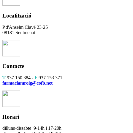
Localització
P.d'Anselm Clavé 23-25
08181 Sentmenat
Contacte
T
937 150 384 -
F
937 153 371
farmaciamroig@cofb.net
Horari
dilluns-dissabte 9-14h i 17-20h