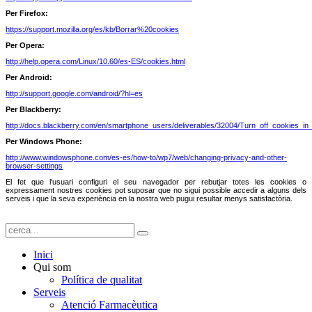
Per Firefox:
https://support.mozilla.org/es/kb/Borrar%20cookies
Per Opera:
http://help.opera.com/Linux/10.60/es-ES/cookies.html
Per Android:
http://support.google.com/android/?hl=es
Per Blackberry:
http://docs.blackberry.com/en/smartphone_users/deliverables/32004/Turn_off_cookies_i
Per Windows Phone:
http://www.windowsphone.com/es-es/how-to/wp7/web/changing-privacy-and-other-
browser-settings
El fet que l'usuari configuri el seu navegador per rebutjar totes les cookies o
expressament nostres cookies pot suposar que no sigui possible accedir a alguns dels
serveis i que la seva experiència en la nostra web pugui resultar menys satisfactòria.
Inici
Qui som
Política de qualitat
Serveis
Atenció Farmacèutica