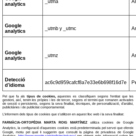
_utma
An
analytics
Google
_utmb y _utmc
An
analytics
Google
_utmz
An
analytics
Detecció
ac6c9d959cafcf8a7e33e6b698f16d7e
Pe
d’idioma
Pel que fa als
tipus de cookies,
aquestes es classifiquen segons l'entitat que les
gestioni, així, tenim les pròpies i les de tercer, segons el termini que romanen activades
de sessió o persistents, segons la seva finalitat, tècniques, de personalització, d'anàlisi,
publicitàries i de publicitat comportamental.
L'informem dels tipus de cookies que s'utilitzen en aquest lloc web i la seva finalitat:
FARMÀCIA-ORTOPÈDIA MARTA ROIG MARTÍNEZ
utilitza cookies
de Google
Analytics, la configuració d'aquestes cookies
està predeterminada pel servei que ofereix
Google, motiu pel qual li suggerim que consulti la pàgina de privadesa de Google
Analytics,
http://www.google.com/policies/privacy/
per obtenir més informació sobre les