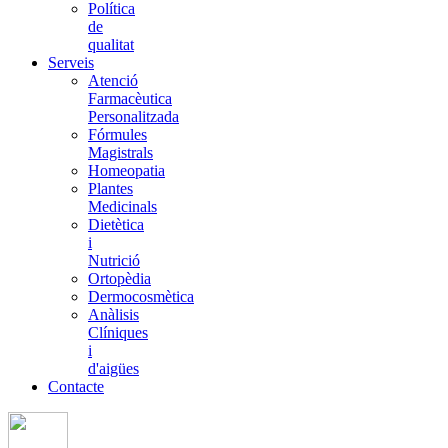
Política
de
qualitat
Serveis
Atenció
Farmacèutica
Personalitzada
Fórmules
Magistrals
Homeopatia
Plantes
Medicinals
Dietètica
i
Nutrició
Ortopèdia
Dermocosmètica
Anàlisis
Clíniques
i
d'aigües
Contacte